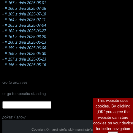
-
# 167 z dnia 2025-08-01
-
# 166 z dnia 2025-07-25
-
# 165 z dnia 2025-07-18
-
# 164 z dnia 2025-07-11
-
# 163 z dnia 2025-07-04
-
# 162 z dnia 2025-06-27
-
# 161 z dnia 2025-06-20
-
# 160 z dnia 2025-06-13
-
# 159 z dnia 2025-06-06
-
# 158 z dnia 2025-05-30
-
# 157 z dnia 2025-05-23
-
# 156 z dnia 2025-05-16
Go to archives
or go to specific standing:
This website uses
cookies. By clicking
„OK” you agree the
pokaż / show
website can store
cookies on your device
for better nevigation
Copyright © marcinstefanski - marcinstefanski.pl